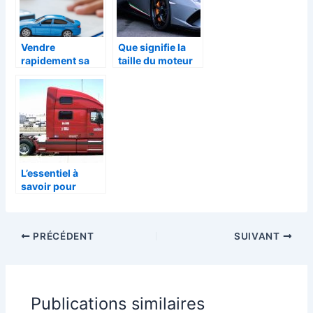
Vendre
Que signifie la
rapidement sa
taille du moteur
voiture auto-
d’une voiture ?
école
L’essentiel à
savoir pour
conduire une
voiture avec
remorque
PRÉCÉDENT
SUIVANT
Publications similaires