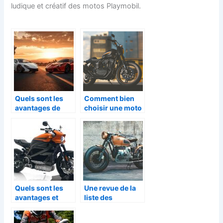
ludique et créatif des motos Playmobil.
Quels sont les
Comment bien
avantages de
choisir une moto
préférer une
d’occasion ?
moto à une
voiture : la
solution anti-
péages par
excellence
Quels sont les
Une revue de la
avantages et
liste des
inconvenients
meilleures motos
des motos
dans le monde