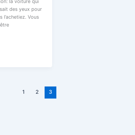
ion: la voiture qui
isait des yeux pour
 l’achetiez. Vous
être
1
2
3